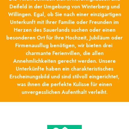
Deifeld in der Umgebung von Winterberg und
Willingen. Egal, ob Sie nach einer einzigartigen
Unterkunft mit Ihrer Familie oder Freunden im
Herzen des Sauerlands suchen oder einen
besonderen Ort für Ihre Hochzeit, Jubiläum oder
Firmenausflug benötigen, wir bieten drei
charmante Ferienvillen, die allen
Annehmlichkeiten gerecht werden. Unsere
Unterkünfte haben ein charakteristisches
Erscheinungsbild und sind stilvoll eingerichtet,
was ihnen die perfekte Kulisse für einen
unvergesslichen Aufenthalt verleiht.